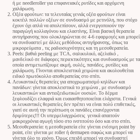
ή με needleroller για επιφανειακές ρυτίδες και αρχόμενη
χαλάρωση.
Οξέα φρούτων: τα τελευταίας γενιάς οξέα φρούτων είναι
κοκτέιλ πολλών οξέων σε συνδυασμό με ρετινόλη, που στόχο
έχουν όχι απλά να απολεπίσουν, αλλά ενεργοποιούν την
παραγώγή κολλαγόνου και ελαστίνης. Είναι βασική θεραπεία
αντιγήρανσης που ολοκληρώνεται σε 4-6 εφαρμογές και μπορεί
να συνδυαστεί με άλλες μεθόδους αντιγήρανσης, όπως τα
μικρορεύματα , τις ραδιοσυχνότητες και τη μεσοθεραπεία.
Peels: βαθιά peeling με TCA, σαλικυλικό, αζελαϊκό ,
μανδελικό σε διάφορες περιεκτικότητες και συνδυασμούς με τα
οποία αντιμετωπίζουμε ακμή, ουλές, πανάδες, ρυτίδες και
χαλάρωση. Γίνονται αποκλειστικά χειμώνα και ακολουθείται
ειδικό πρωτόκολλο αποθεραπείας στο σπίτι.
Λευκαντικές θεραπείες για αποχρωματισμό κηλίδων και
πανάδων: γίνεται αποκλειστικά το χειμώνα , με συνδυασμό
λευκαντικών και αντιοξειδωτικών ουσιών. Το δέρμα
ξεφλουδίζει ελαφριά και ευαιασθητοποιείται ελάχιστα. Γενικά
οι λευκαντικές θεραπείες δεν πρέπει να είναι πολύ επιθετικές,
γιατί σε αυτή την περίπτωση οι πανάδες επανέρχονται
δριμύτερες!!! Οι υπερμελαγχρώσεις γενικά απαιτούν
μακροχρόνια αγωγή τόσο στο ινστιτούτο όσο και στο σπίτι.
Μεσοθεραπεία: η μεσοθεραπεία είτε γίνεται ενέσιμη point by
point, είτε γίνεται με roller ή dermapen σαφώς και μπορεί να
γίνεται όλο το χρόνο. Όμως επειδή μπορεί να συνδυαστεί