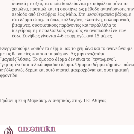
ιδανικά με οξέα, τα οποία δουλεύονται με ασφάλεια μόνο το
χειμώνα, προτιμώ και τη συστήνω ως μέθοδο αντιγήρανσης την
περίοδο από Οκτώβριο έως Μάιο. Στη μεσοθεραπεία βάζουμε
στο δέρμα στοιχεία όπως κολλαγόνο, ελαστίνη, υαλουρονικό,
βιταμίνες, συσφικτικούς παράγοντες και παράλληλα το
διεγείρουμε με πολλαπλούς νυγμούς να αναπλασθεί εκ των
έσω. Συνήθως γίνονται 4-6 εφαρμογές ανά 15 μέρες.
Ενεργοποιούμε λοιπόν το δέρμα μας το χειμώνα και το ανανεώνουμε
με τις θεραπείες που του ταιριάζουν. Ας μην αναζητάμε
¨μαγικές¨λύσεις. Το όμορφο δέρμα δεν είναι το ¨τεντωμένο¨,
¨γεμισμένο¨και τελικά αφυσικο δέρμα. Όμορφο δέρμα σημαίνει πάνω
απ΄όλα υγιές δέρμα και αυτό απαιτεί μακροχρόνια και συστηματική
φροντίδα.
Γράφει η Ευη Μαρκάκη, Αισθητικός, πτυχ. ΤΕΙ Αθήνας