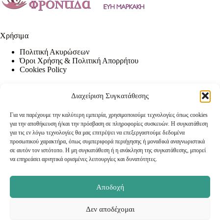
Χρήσιμα
Πολιτική Ακυρώσεων
Όροι Χρήσης & Πολιτική Απορρήτου
Cookies Policy
Διαχείριση Συγκατάθεσης
Contact Info
Για να παρέχουμε την καλύτερη εμπειρία, χρησιμοποιούμε τεχνολογίες όπως cookies
Address:
για την αποθήκευση ή/και την πρόσβαση σε πληροφορίες συσκευών. Η συγκατάθεση
Περδικάρη 2, (κάθετος Δαιδάλου) Ηράκλειο
για τις εν λόγω τεχνολογίες θα μας επιτρέψει να επεξεργαστούμε δεδομένα
Κρήτη
προσωπικού χαρακτήρα, όπως συμπεριφορά περιήγησης ή μοναδικά αναγνωριστικά
Phone:
Email:
σε αυτόν τον ιστότοπο. Η μη συγκατάθεση ή η ανάκληση της συγκατάθεσης, μπορεί
2810 283 713
info@markaki-beaute.gr
να επηρεάσει αρνητικά ορισμένες λειτουργίες και δυνατότητες.
Αποδοχή
Newsletter
Κάντε εγγραφή στο newsletter μας για να μαθαίνετε τα
Δεν αποδέχομαι
τελευταία νέα και τις προσφορές μας.