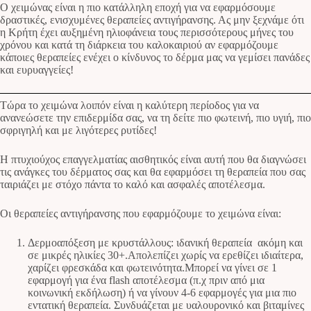
Ο χειμώνας είναι η πιο κατάλληλη εποχή για να εφαρμόσουμε
δραστικές, ενισχυμένες θεραπείες αντιγήρανσης. Ας μην ξεχνάμε ότι
η Κρήτη έχει αυξημένη ηλιοφάνεια τους περισσότερους μήνες του
χρόνου και κατά τη διάρκεια του καλοκαιριού αν εφαρμόζουμε
κάποιες θεραπείες ενέχει ο κίνδυνος το δέρμα μας να γεμίσει πανάδες
και ευρυαγγείες!
Τώρα το χειμώνα λοιπόν είναι η καλύτερη περίοδος για να
ανανεώσετε την επιδερμίδα σας, να τη δείτε πιο φωτεινή, πιο υγιή, πιο
σφριγηλή και με λιγότερες ρυτίδες!
Η πτυχιούχος επαγγελματίας αισθητικός είναι αυτή που θα διαγνώσει
τις ανάγκες του δέρματος σας και θα εφαρμόσει τη θεραπεία που σας
ταιριάζει με στόχο πάντα το καλό και ασφαλές αποτέλεσμα.
Οι θεραπείες αντιγήρανσης που εφαρμόζουμε το χειμώνα είναι:
Δερμοαπόξεση με κρυστάλλους: ιδανική θεραπεία ακόμη και
σε μικρές ηλικίες 30+.Απολεπίζει χωρίς να ερεθίζει ιδιαίτερα,
χαρίζει φρεσκάδα και φωτεινότητα.Μπορεί να γίνει σε 1
εφαρμογή για ένα flash αποτέλεσμα (π.χ πριν από μια
κοινωνική εκδήλωση) ή να γίνουν 4-6 εφαρμογές για μια πιο
εντατική θεραπεία. Συνδυάζεται με υαλουρονικό και βιταμίνες