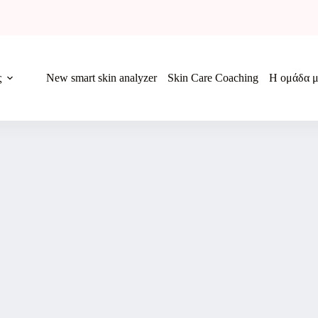
ς
New smart skin analyzer
Skin Care Coaching
Η ομάδα μ