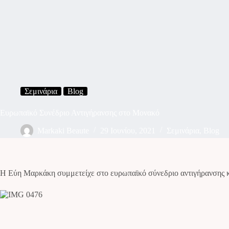
Σεμινάρια
Blog
Ευρωπαϊκό Συνέδριο Αντιγήρανσης στο Μονακό
Markaki Beaute
29 Ιουνίου, 2021
Σεμινάρια
,
Blog
H Εύη Μαρκάκη συμμετείχε στο ευρωπαϊκό σύνεδριο αντιγήρανσης κα