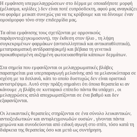
Η εμφάνιση υπερμελαγχρώσεων στο δέρμα με οποιαδήποτε μορφή
(μέλασμα, κηλίδες ) δεν είναι ποτέ ευπρόσδεκτη, αφού μας αναγκάζει
να φοράμε μεικαπ συνεχώς για να τις κρύβουμε και να δίνουμε έναν
ομοιόμορφο τόνο στην επιδερμίδα μας.
Τα αίτια εμφάνισης τους σχετίζονται με ορμονικούς
παράγοντες(εγκυμοσυνη), την έκθεση στον ήλιο , τη λήψη
συγκεκριμένων φαρμάκων (αντισυλληπτικά και αντικαταθλιπτικά),
μετατραυματική αντίδραση(ακμή) και βέβαια τη γενετικά
προκαθορισμένη αυξημένη φωτοευαισθησία κάποιων δερμάτων.
Στα σημεία που εμφανίζονται οι μελαγχρωματικές βλάβες
παρατηρείται μια υπερπαραγωγή μελανίνης από τα μελανοκύτταρα σε
σχέση με τα διπλανά, κάτι το οποίο δυστυχώς δεν είναι οριστικά
αντιστρέψιμο. Αυτό στην πράξη σημαίνει ότι όποια θεραπεία κι αν
κάνουμε ,η βλάβη σε κυτταρικό επίπεδο πάντα θα υπάρχει , οι
μελαγχρώσεις απλά αποχρωματίζονται σε ένα βαθμό και δεν
εξαφανίζονται.
Οι λευκαντικές θεραπείες στηρίζονται σε ένα σύνολο λευκαντικών,
αντιοξειδωτικών και αντιφλεγμονωδών ουσιών , γίνονται πάντα
χειμώνα και συνοδεύονται από ειδική αγωγή στο σπίτι, τόσο κατά τη
διάρκεια της θεραπείας όσο και μετά ως συντήρηση.